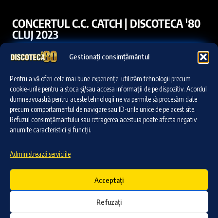
CONCERTUL C.C. CATCH | DISCOTECA '80
CLUJ 2023
Gestionați consimțământul
Pentru a vă oferi cele mai bune experiențe, utilizăm tehnologii precum
cookie-urile pentru a stoca și/sau accesa informații de pe dispozitiv. Acordul
dumneavoastră pentru aceste tehnologii ne va permite să procesăm date
Dă clic pe „Sunt de acord” pentru a activa Youtube
precum comportamentul de navigare sau ID-urile unice de pe acest site.
Cookie Policy
Refuzul consimțământului sau retragerea acestuia poate afecta negativ
anumite caracteristici și funcții.
Sunt de acord
Administrează serviciile
Acceptați
Refuzați
CONCERTUL RICCHI E POVERI |