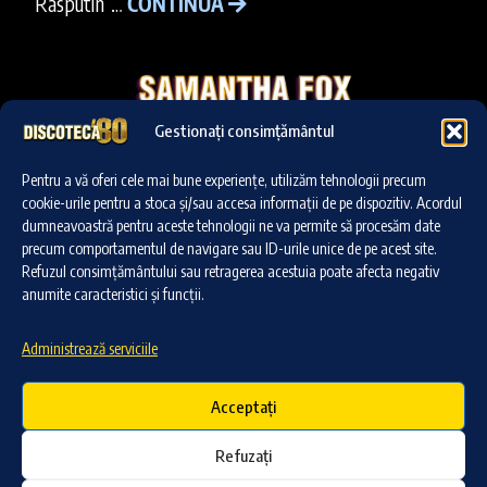
”Rasputin”…
CONTINUĂ
Gestionați consimțământul
Pentru a vă oferi cele mai bune experiențe, utilizăm tehnologii precum
cookie-urile pentru a stoca și/sau accesa informații de pe dispozitiv. Acordul
Dă clic pe „Sunt de acord” pentru a activa Youtube
dumneavoastră pentru aceste tehnologii ne va permite să procesăm date
Cookie Policy
precum comportamentul de navigare sau ID-urile unice de pe acest site.
Refuzul consimțământului sau retragerea acestuia poate afecta negativ
Sunt de acord
anumite caracteristici și funcții.
Administrează serviciile
SAMANTHA FOX a devenit faimoasă datorită hiturilor
Acceptați
”Touch Me”, ”Nothing’s Gonna Stop Me Now” și ”I
Only Wanna Be With You”…
CONTINUĂ
Refuzați