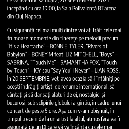
începând cu ora 19:00, la Sala Polivalentă BTarena
din Cluj-Napoca.
Cu siguranță cei mai mulți dintre voi ați trăit cele mai
frumoase momente din tinerețe pe melodii precum
”It’s a Heartache” – BONNIE TYLER, ”Rivers of
Babylon” – BONEY M feat. LIZ MITCHELL, ”Boys” –
SABRINA, ”Touch Me” – SAMANTHA FOX, ”Touch
by Touch” – JOY sau ”Say You’ll Never” – LIAN ROSS.
În 20 SEPTEMBRIE, veți avea ocazia să-i întâlniți pe
acești îndrăgiți artiști de renume internațional, să
cântați și să dansați alături de ei, nostalgici și
bucuroși, sub sclipirile globului argintiu, în cadrul unui
concert de peste 5 ore. Așa cum v-am obișnuit, în
timpul trecerii de la un artist la altul, atmosfera va fi
asigurată de un DJ care vă va încânta cu cele mai