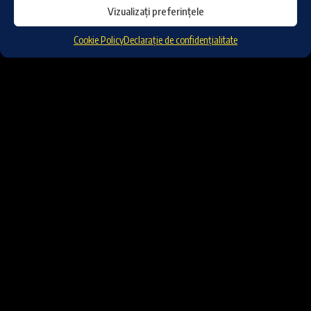
Vizualizați preferințele
Cookie Policy
Declarație de confidențialitate
Dă clic pe „Sunt de acord” pentru a activa Youtube
Cookie Policy
Sunt de acord
SABRINA SALERNO, una din marile febleți ale tinereții
voastre, a cunoscut succesul odată cu piesa ”Boys
(Summertime Love)”. Printre hiturile cântăreței se
numără și ”All of Me”, ”Angel Boy” și ”Hot Girl”…
CONTINUĂ