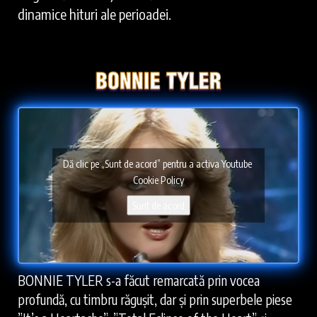
dinamice hituri ale perioadei.
Dă clic pe „Sunt de acord” pentru a activa Youtube
Cookie Policy
Sunt de acord
BONNIE TYLER s-a făcut remarcată prin vocea
profundă, cu timbru răgușit, dar și prin superbele piese