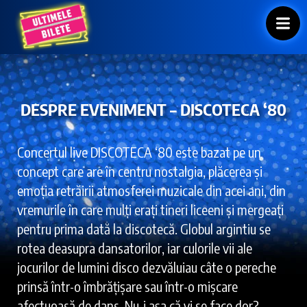
DESPRE EVENIMENT – DISCOTECA ‘80
Concertul live DISCOTECA ‘80 este bazat pe un
concept care are în centru nostalgia, plăcerea și
emoția retrăirii atmosferei muzicale din acei ani, din
vremurile în care mulți erați tineri liceeni și mergeați
pentru prima dată la discotecă. Globul argintiu se
rotea deasupra dansatorilor, iar culorile vii ale
jocurilor de lumini disco dezvăluiau câte o pereche
prinsă într-o îmbrățișare sau într-o mișcare
afectuoasă de dans. Nu-i așa că vi se face dor?