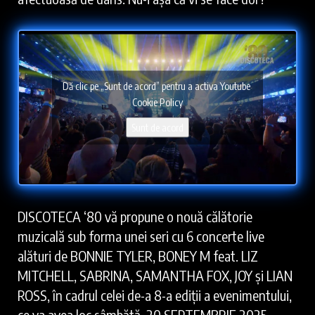
Dă clic pe „Sunt de acord” pentru a activa Youtube
Cookie Policy
Sunt de acord
DISCOTECA ‘80 vă propune o nouă călătorie
muzicală sub forma unei seri cu 6 concerte live
alături de BONNIE TYLER, BONEY M feat. LIZ
MITCHELL, SABRINA, SAMANTHA FOX, JOY și LIAN
ROSS, în cadrul celei de-a 8-a ediții a evenimentului,
ce va avea loc sâmbătă, 20 SEPTEMBRIE 2025,