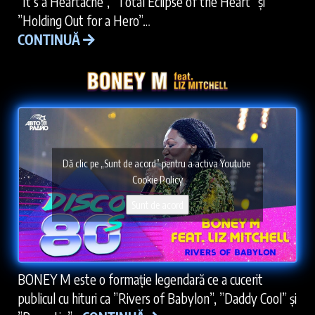
”It’s a Heartache”, ”Total Eclipse of the Heart” și
”Holding Out for a Hero”…
CONTINUĂ
Dă clic pe „Sunt de acord” pentru a activa Youtube
Cookie Policy
Sunt de acord
BONEY M este o formație legendară ce a cucerit
publicul cu hituri ca ”Rivers of Babylon”, ”Daddy Cool” și