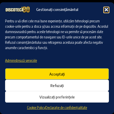
Toate solicitările vor primi un răspuns până în data de
Gestionați consimțământul
13 IUNIE
.
Pentru a vă oferi cele mai bune experiențe, utilizăm tehnologii precum
cookie-urile pentru a stoca și/sau accesa informații de pe dispozitiv. Acordul
Pentru informații suplimentare, ne puteți contacta pe
dumneavoastră pentru aceste tehnologii ne va permite să procesăm date
adresa de e-mail
support@backstageproduction.ro
.
precum comportamentul de navigare sau ID-urile unice de pe acest site.
Refuzul consimțământului sau retragerea acestuia poate afecta negativ
anumite caracteristici și funcții.
COPYRIGHT ©2025, DISCOTECA80
Administrează serviciile
Acceptați
Refuzați
Vizualizați preferințele
Cookie Policy
Declarație de confidențialitate